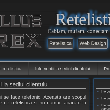
Retelist
Cablam, mufam, conectam ..
Retelistica
Web Design
i retelistica
Interventii la sediul clientului
Pr
i la sediul clientului
Interve
lui se face telefonic. Aceasta are scopul
Interve
 de retelistica si nu numai, aparute la
Interv
servere