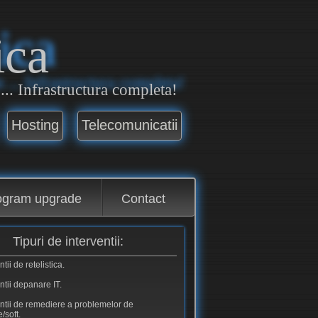
ica
. Infrastructura completa!
Hosting
Telecomunicatii
ogram upgrade
Contact
Tipuri de interventii:
ntii de retelistica.
ntii depanare IT.
entii de remediere a problemelor de
/soft.