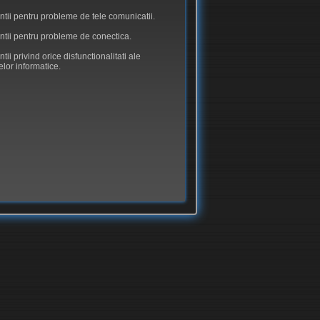
entii pentru probleme de tele comunicatii.
entii pentru probleme de conectica.
ntii privind orice disfunctionalitati ale
elor informatice.